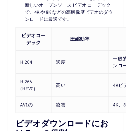
新しいオープンソース ビデオ コーデック
で、4K や 8K などの高解像度ビデオのダウ
ンロードに最適です。
ビデオコー
圧縮効率
デック
一般的
H.264
適度
ンロー
H.265
高い
4Kビデ
(HEVC)
AV1の
凌雲
4K、8
ビデオダウンロードにお