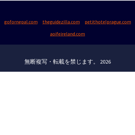
gofornepal.com
theguidezilla.com
petithotelprague.com
aoifeireland.com
無断複写・転載を禁じます。 2026